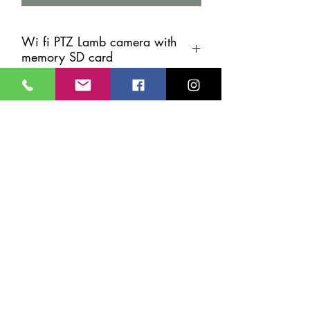
Wi fi PTZ Lamb camera with
memory SD card
Easy installation wi fi camera
Watchdog Security Services
Интернет магазин
Сервисы
Компания
24/7 служба поддержки
info@cypruscctv.com
70005553