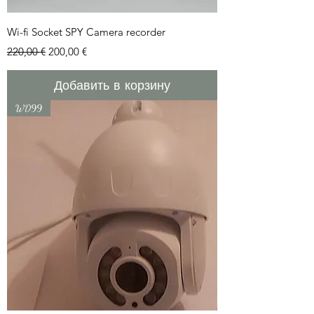
Wi-fi Socket SPY Camera recorder
Обычная цена
Цена со скидкой
220,00 €
200,00 €
Добавить в корзину
WD99