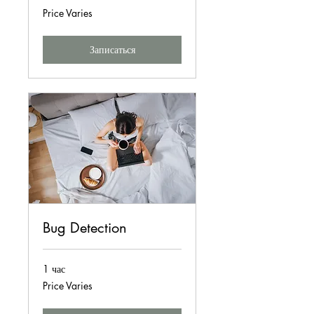
Price
Price Varies
Varies
Записаться
Bug Detection
1 час
Price
Price Varies
Varies