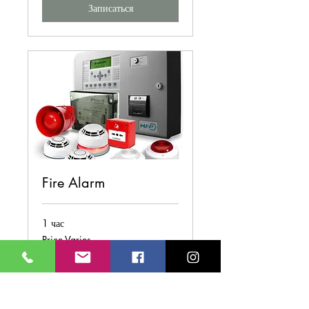
Записаться
Fire Alarm
1 час
Price
Price Varies
Varies
Записаться