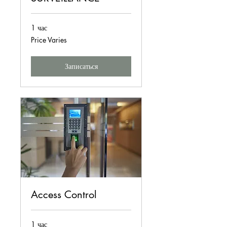
1 час
Price
Price Varies
Varies
Записаться
Access Control
1 час