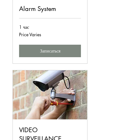
Alarm System
1 час
Price
Price Varies
Varies
Записаться
VIDEO
SURVEILLANCE